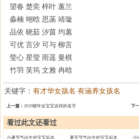
望春 楚奕 梓叶 蕙兰
淼楠 翊晗 思菡 靖璇
品依 晓茹 汐茵 均蕙
可优 言汐 可与 柳言
莹心 星莹 雨遥 曼棋
竹羽 芙筠 文雅 冉晗
关键字：
有才华女孩名
有涵养女孩名
上一篇：
2019猪年女宝宝吉祥的名字
下
看过此文还看过
小暑节气出生的宝宝起名
夏至节气出生的宝宝起名
小