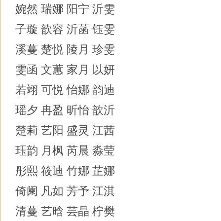
婉然 瑞娜 阳宁 沂雯
子璇 歆容 沂菡 钰雯
溪蔓 楚悦 陵月 珍雯
雯函 文蕙 家月 以妍
若翊 可悦 怡娜 韵迪
瑶夕 冉盈 昕怡 歆沂
楚莉 艺阳 盛灵 江茜
珏韵 月枫 芮晨 淼莹
彤熙 筱迪 竹娜 芷娜
倚阑 凡如 芳予 江淇
清蔓 艺晗 芸晶 柠樊