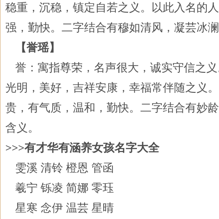
稳重，沉稳，镇定自若之义。以此入名的人
强，勤快。二字结合有穆如清风，凝芸冰澜
【誉瑶】
誉：寓指尊荣，名声很大，诚实守信之义
光明，美好，吉祥安康，幸福常伴随之义。
贵，有气质，温和，勤快。二字结合有妙龄
含义。
>>>有才华有涵养女孩名字大全
雯溪 清铃 橙恩 管函
羲宁 铄凌 简娜 零珏
星寒 念伊 温芸 星晴