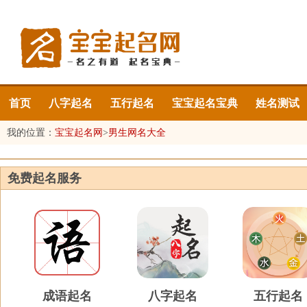
首页
八字起名
五行起名
宝宝起名宝典
姓名测试
我的位置：
宝宝起名网
>
男生网名大全
免费起名服务
成语起名
八字起名
五行起名