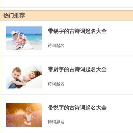
热门推荐
带锡字的古诗词起名大全
诗词起名
带尉字的古诗词起名大全
诗词起名
带悦字的古诗词起名大全
诗词起名