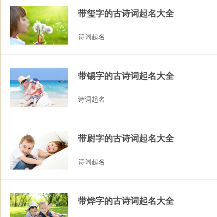
带玺字的古诗词起名大全
诗词起名
带锡字的古诗词起名大全
诗词起名
带尉字的古诗词起名大全
诗词起名
带烨字的古诗词起名大全