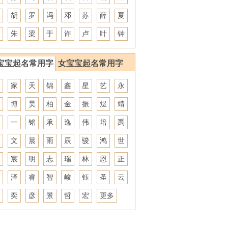
刘佳林
刘子瑞
董芸帆
张均逸
胡
罗
冯
邓
苏
薛
夏
顾恩祁
罗允思
李沛遥
清欢
朱
梁
于
许
卢
叶
钟
张蕊彤
侯诗珂
黎承源
穆昕冉
宝宝起名常用字
女宝宝起名常用字
潘怀堂
李金睿
檀梦蕊
史恒搏
家
天
锦
鑫
星
艺
永
马玉源
刘嘉莹
陆妍佳
陈如曼
博
昊
柏
金
振
煜
靖
樊杰莹
杨沐心
吕佳怡
张梦媛
一
铭
承
逸
伟
培
禹
邓铭寒
贾晨儀
周思霖
张书衍
文
晨
雨
辰
骏
鸿
世
路丹丹
郑思韵
赵涣涵
唐煜程
宸
明
志
瑞
林
恩
正
陈锦霖
陈冠沐
刘馨竹
李鸿玮
泽
睿
智
峻
钰
圣
云
程梓佑
端雪晨
姜壁仞
武谦修
奕
彦
景
哲
宏
更多
王予乐
冯少泉
赵妍芝
覃憷妍