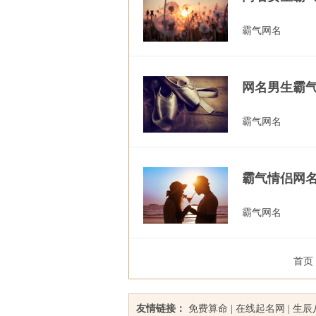
霸气网名
网名男生霸
霸气网名
霸气情侣网
霸气网名
首页
友情链接：
免费算命
|
在线起名网
|
生辰