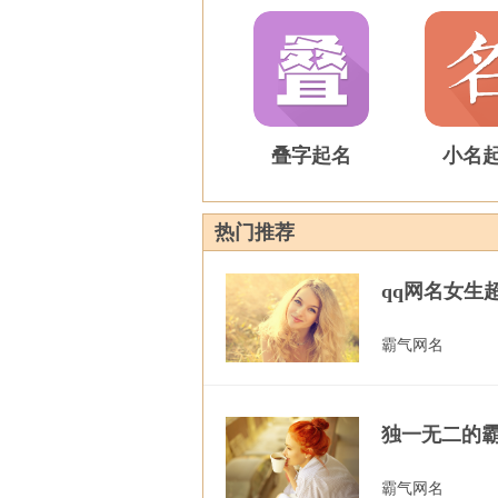
叠字起名
小名
热门推荐
qq网名女生
霸气网名
独一无二的
霸气网名