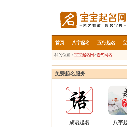
首页
八字起名
五行起名
我的位置：
宝宝起名网
>
霸气网名
免费起名服务
成语起名
八字