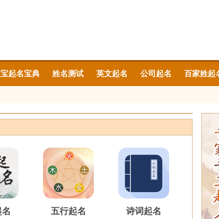
宝宝起名宝典
姓名测试
英文起名
公司起名
百家姓起
起名
五行起名
诗词起名