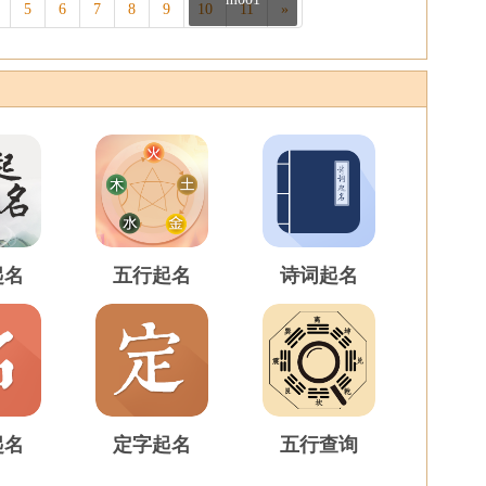
5
6
7
8
9
10
11
»
起名
五行起名
诗词起名
起名
定字起名
五行查询