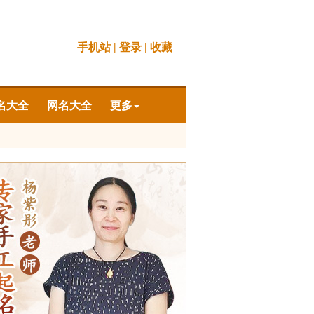
手机站
|
登录
|
收藏
名大全
网名大全
更多