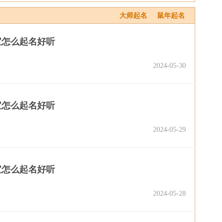
大师起名
鼠年起名
宝怎么起名好听
2024-05-30
宝怎么起名好听
2024-05-29
宝怎么起名好听
2024-05-28