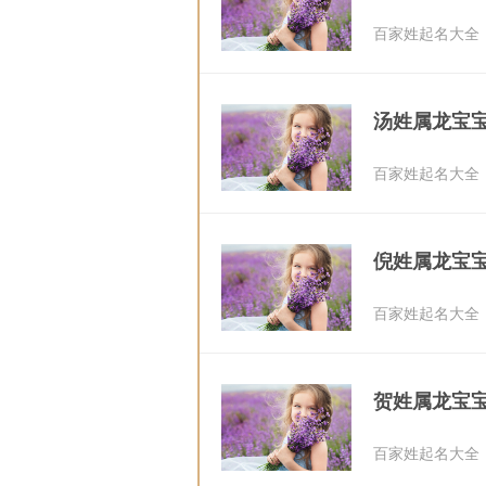
百家姓起名大全
汤姓属龙宝
百家姓起名大全
倪姓属龙宝
百家姓起名大全
贺姓属龙宝
百家姓起名大全