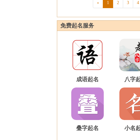
«
1
2
3
4
免费起名服务
成语起名
八字
叠字起名
小名